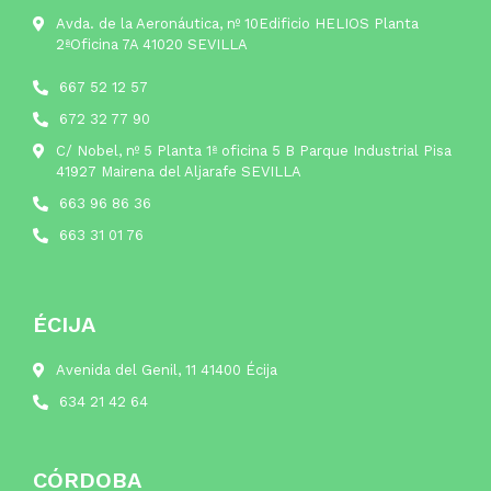
Avda. de la Aeronáutica, nº 10Edificio HELIOS Planta
2ªOficina 7A 41020 SEVILLA
667 52 12 57
672 32 77 90
C/ Nobel, nº 5 Planta 1ª oficina 5 B Parque Industrial Pisa
41927 Mairena del Aljarafe SEVILLA
663 96 86 36
663 31 01 76
ÉCIJA
Avenida del Genil, 11 41400 Écija
634 21 42 64
CÓRDOBA