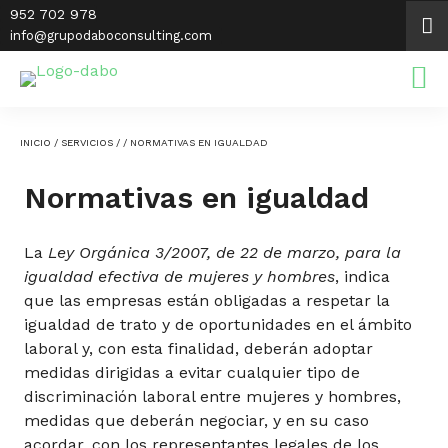
Saltar
952 702 978
al
info@grupodaboconsulting.com
contenido
INICIO
/
SERVICIOS
/
/ NORMATIVAS EN IGUALDAD
Normativas en igualdad
La
Ley Orgánica 3/2007, de 22 de marzo, para la
igualdad efectiva de mujeres y hombres
, indica
que las empresas están obligadas a respetar la
igualdad de trato y de oportunidades en el ámbito
laboral y, con esta finalidad, deberán adoptar
medidas dirigidas a evitar cualquier tipo de
discriminación laboral entre mujeres y hombres,
medidas que deberán negociar, y en su caso
acordar, con los representantes legales de los