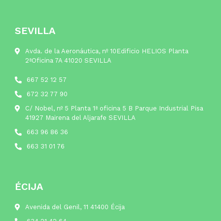
SEVILLA
Avda. de la Aeronáutica, nº 10Edificio HELIOS Planta
2ªOficina 7A 41020 SEVILLA
667 52 12 57
672 32 77 90
C/ Nobel, nº 5 Planta 1ª oficina 5 B Parque Industrial Pisa
41927 Mairena del Aljarafe SEVILLA
663 96 86 36
663 31 01 76
ÉCIJA
Avenida del Genil, 11 41400 Écija