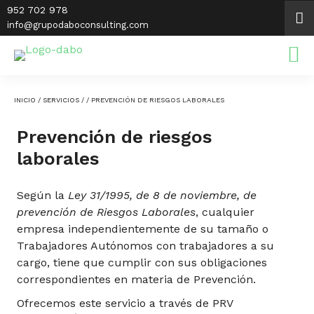
Saltar
952 702 978
al
info@grupodaboconsulting.com
contenido
INICIO
/
SERVICIOS
/
/ PREVENCIÓN DE RIESGOS LABORALES
Prevención de riesgos
laborales
Según la
Ley 31/1995, de 8 de noviembre, de
prevención de Riesgos Laborales
, cualquier
empresa independientemente de su tamaño o
Trabajadores Autónomos con trabajadores a su
cargo, tiene que cumplir con sus obligaciones
correspondientes en materia de Prevención.
Ofrecemos este servicio a través de PRV