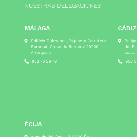
NUESTRAS DELEGACIONES
MÁLAGA
CÁDIZ
Edificio Dólmenes, 2ª planta Carretera
Polígo
Romeral. Cruce de Romeral 29200
del Es
Antequera
Local 
952 70 29 78
956 5
ÉCIJA
Avenida del Genil, 11 41400 Écija