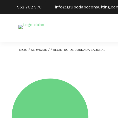
Saltar
952 702 978
info@grupodaboconsulting.co
al
contenido
INICIO
/
SERVICIOS
/
/ REGISTRO DE JORNADA LABORAL