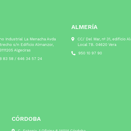
ALMERÍA
no Industrial La Menacha Avda
CC/ Del Mar, nº 31, edificio A
trecho s/n Edificio Almanzor,
Local 7B. 04620 Vera
B111205 Algeciras
950 10 97 90
8 83 58
/
646 34 57 24
CÓRDOBA
C. Estonia, 1 Oficina 6 14014 Córdoba