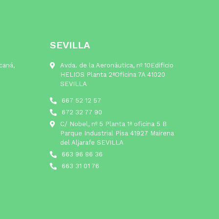
SEVILLA
lcaná,
Avda. de la Aeronáutica, nº 10Edificio
HELIOS Planta 2ªOficina 7A 41020
SEVILLA
667 52 12 57
672 32 77 90
C/ Nobel, nº 5 Planta 1ª oficina 5 B
Parque Industrial Pisa 41927 Mairena
del Aljarafe SEVILLA
663 96 86 36
663 31 01 76