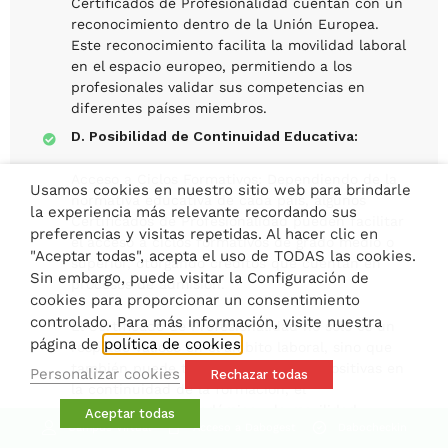
Certificados de Profesionalidad cuentan con un
reconocimiento dentro de la Unión Europea.
Este reconocimiento facilita la movilidad laboral
en el espacio europeo, permitiendo a los
profesionales validar sus competencias en
diferentes países miembros.
D. Posibilidad de Continuidad Educativa:
Acceso a Ciclos Formativos: Dependiendo de la
Usamos cookies en nuestro sitio web para brindarle
normativa educativa de cada país, algunos
la experiencia más relevante recordando sus
Certificados de Profesionalidad pueden facilitar
preferencias y visitas repetidas. Al hacer clic en
el acceso a ciclos formativos de grado medio o
"Aceptar todas", acepta el uso de TODAS las cookies.
superior, otorgando créditos que cuentan en
Sin embargo, puede visitar la Configuración de
procesos de admisión.
cookies para proporcionar un consentimiento
controlado. Para más información, visite nuestra
El Certificado de Profesionalidad no solo es un
página de
política de cookies
respaldo valioso en el ámbito laboral, sino que
también puede tener implicaciones positivas en
Personalizar cookies
Rechazar todas
la continuidad de la formación, el
reconocimiento académico y la movilidad
Aceptar todas
Campus Virtual
Acceso a Dabogest
Dabocheckin
laboral a nivel nacional e internacional.