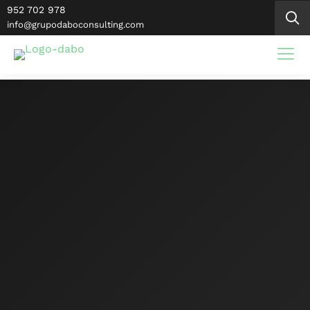
Saltar
952 702 978
al
info@grupodaboconsulting.com
contenido