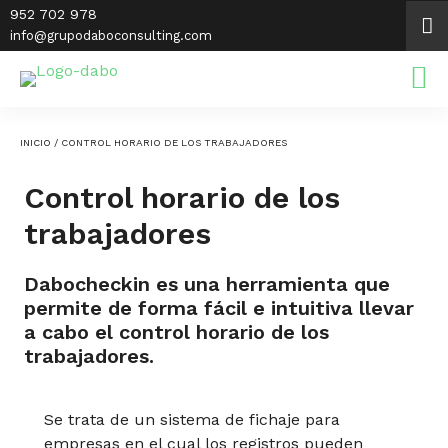
Saltar
952 702 978
al
info@grupodaboconsulting.com
contenido
INICIO
/ CONTROL HORARIO DE LOS TRABAJADORES
Control horario de los
trabajadores
Dabocheckin
es una herramienta que
permite de forma fácil e intuitiva
llevar
a
cabo el control horario de los
trabajadores.
Se trata de un sistema de fichaje para
empresas en el cual los registros pueden