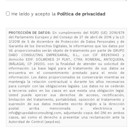
He leído y acepto la
Política de privacidad
PROTECCIÓN DE DATOS:
En cumplimiento del RGPD (UE) 2016/679
del Parlamento Europeo y del Consejo de 27 de abril de 2016 y la LO
3/2018 de 5 de diciembre de Protección de Datos Personales y de
Garantía de los Derechos Digitales, le informamos que los datos por
Vd. proporcionados serán objeto de tratamiento por parte de GRUPO
DABO CONSULTING EMPRESARIAL, S.L., con CIF B92931443 y
domicilio EDIF. DÓLMENES 2ª PLNT., CTRA. ROMERAL, ANTEQUERA,
(MÁLAGA), CP 29200, con la finalidad de atender su solicitud de
información. La base legal para el tratamiento de sus datos se
encuentra en el consentimiento prestado para el envío de
información. Los datos proporcionados se conservarán mientras se
mantenga la relación contractual o durante los años necesarios
para cumplir con las obligaciones legales. Los datos no se cederán
a terceros salvo en los casos en que exista una obligación legal.
Usted puede ejercer sus derechos de acceso, rectificación,
limitación del tratamiento, portabilidad, oposición al tratamiento y
supresión de sus datos mediante escrito dirigido a la dirección
postal arriba mencionada o electrónica a
info@grupodaboconsulting.com, adjuntando copia del DNI en ambos
casos, así como el derecho a presentar una reclamación ante la
Autoridad de Control (aepd.es).