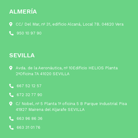
ALMERÍA
CC/ Del Mar, nº 31, edificio Alcaná, Local 7B. 04620 Vera
950 10 97 90
SEVILLA
Avda. de la Aeronáutica, nº 10Edificio HELIOS Planta
2ªOficina 7A 41020 SEVILLA
667 52 12 57
672 32 77 90
C/ Nobel, nº 5 Planta 1ª oficina 5 B Parque Industrial Pisa
41927 Mairena del Aljarafe SEVILLA
663 96 86 36
663 31 01 76