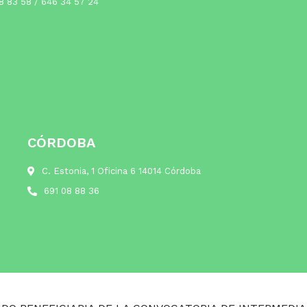
8 83 58
/
646 34 57 24
CÓRDOBA
C. Estonia, 1 Oficina 6 14014 Córdoba
691 08 88 36