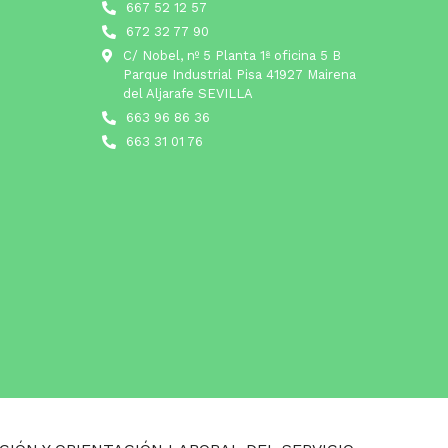
667 52 12 57
672 32 77 90
C/ Nobel, nº 5 Planta 1ª oficina 5 B
Parque Industrial Pisa 41927 Mairena
del Aljarafe SEVILLA
663 96 86 36
663 31 01 76