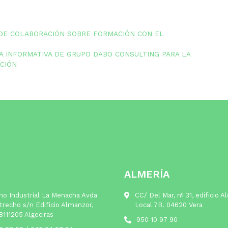
DE COLABORACIÓN SOBRE FORMACIÓN CON EL
DA INFORMATIVA DE GRUPO DABO CONSULTING PARA LA
CIÓN
ALMERÍA
no Industrial La Menacha Avda
CC/ Del Mar, nº 31, edificio A
trecho s/n Edificio Almanzor,
Local 7B. 04620 Vera
B111205 Algeciras
950 10 97 90