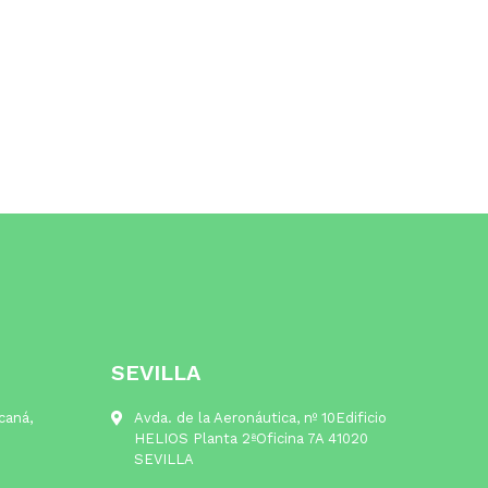
SEVILLA
lcaná,
Avda. de la Aeronáutica, nº 10Edificio
HELIOS Planta 2ªOficina 7A 41020
SEVILLA