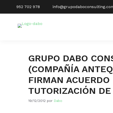
Saltar
952 702 978
info@grupodaboconsulting.co
al
contenido
GRUPO DABO CONS
(COMPAÑÍA ANTEQ
FIRMAN ACUERDO 
TUTORIZACIÓN DE
19/12/2012
por
Dabo