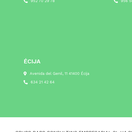
952 70 29 78
956 5
ÉCIJA
Avenida del Genil, 11 41400 Écija
634 21 42 64