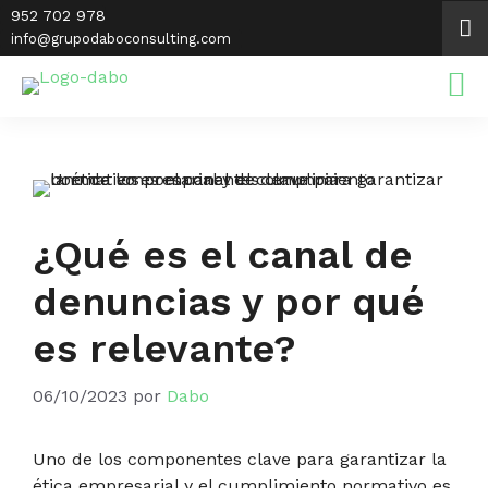
Saltar
952 702 978
al
info@grupodaboconsulting.com
contenido
¿Qué es el canal de
denuncias y por qué
es relevante?
06/10/2023
por
Dabo
Uno de los componentes clave para garantizar la
ética empresarial y el cumplimiento normativo es