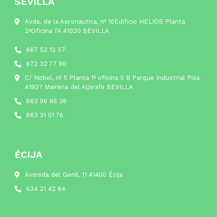
SEVILLA
Avda. de la Aeronáutica, nº 10Edificio HELIOS Planta
2ªOficina 7A 41020 SEVILLA
667 52 12 57
672 32 77 90
C/ Nobel, nº 5 Planta 1ª oficina 5 B Parque Industrial Pisa
41927 Mairena del Aljarafe SEVILLA
663 96 86 36
663 31 01 76
ÉCIJA
Avenida del Genil, 11 41400 Écija
634 21 42 64