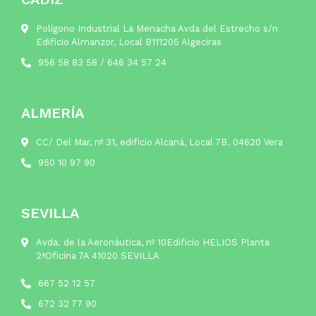
Polígono Industrial La Menacha Avda del Estrecho s/n
Edificio Almanzor, Local B111205 Algeciras
956 58 83 58
/
646 34 57 24
ALMERÍA
CC/ Del Mar, nº 31, edificio Alcaná, Local 7B. 04620 Vera
950 10 97 90
SEVILLA
Avda. de la Aeronáutica, nº 10Edificio HELIOS Planta
2ªOficina 7A 41020 SEVILLA
667 52 12 57
672 32 77 90