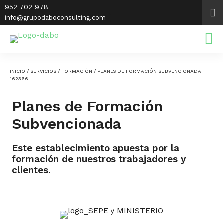
Saltar
952 702 978
al
info@grupodaboconsulting.com
contenido
INICIO
/
SERVICIOS
/
FORMACIÓN
/ PLANES DE FORMACIÓN SUBVENCIONADA
162366
Planes de Formación
Subvencionada
Este establecimiento apuesta por la
formación de nuestros trabajadores y
clientes.