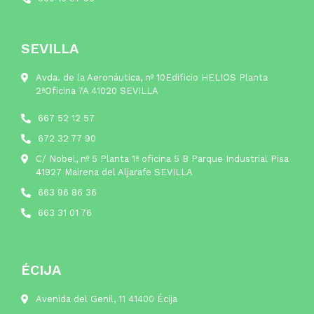
SEVILLA
Avda. de la Aeronáutica, nº 10Edificio HELIOS Planta
2ªOficina 7A 41020 SEVILLA
667 52 12 57
672 32 77 90
C/ Nobel, nº 5 Planta 1ª oficina 5 B Parque Industrial Pisa
41927 Mairena del Aljarafe SEVILLA
663 96 86 36
663 31 01 76
ÉCIJA
Avenida del Genil, 11 41400 Écija