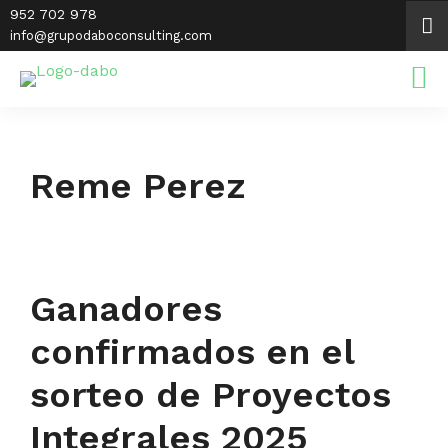
Saltar
952 702 978
al
info@grupodaboconsulting.com
contenido
Reme Perez
Ganadores
confirmados en el
sorteo de Proyectos
Integrales 2025