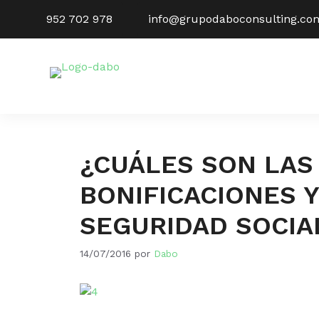
Saltar
952 702 978
info@grupodaboconsulting.co
al
contenido
¿CUÁLES SON LAS
BONIFICACIONES 
SEGURIDAD SOCIA
14/07/2016
por
Dabo