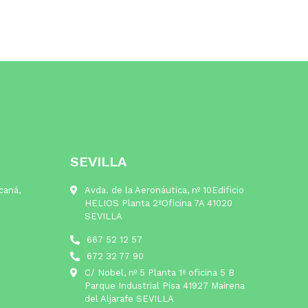
SEVILLA
lcaná,
Avda. de la Aeronáutica, nº 10Edificio
HELIOS Planta 2ªOficina 7A 41020
SEVILLA
667 52 12 57
672 32 77 90
C/ Nobel, nº 5 Planta 1ª oficina 5 B
Parque Industrial Pisa 41927 Mairena
del Aljarafe SEVILLA