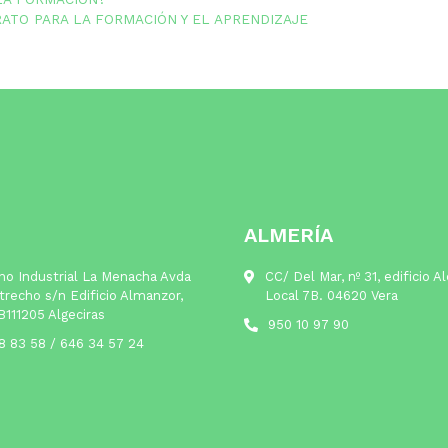
TO PARA LA FORMACIÓN Y EL APRENDIZAJE
ALMERÍA
no Industrial La Menacha Avda
CC/ Del Mar, nº 31, edificio A
trecho s/n Edificio Almanzor,
Local 7B. 04620 Vera
B111205 Algeciras
950 10 97 90
8 83 58
/
646 34 57 24