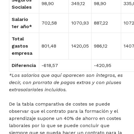
98,90
349,12
98,90
335,
Sociales
Salario
702,58
1070,93
887,22
1072
1er año*
Total
gastos
801,48
1420,05
986,12
1407
empresa
Diferencia
-618,57
-420,95
*Los salarios que aquí aparecen son íntegros, es
decir, con prorrata de pagas extras y con pluses
extrasalariales incluidos.
De la tabla comparativa de costes se puede
observar que el contrato para la formación y el
aprendizaje supone un 40% de ahorro en costes
laborales por lo que se puede concluir que
siempre que se pueda hacer un contrato para la