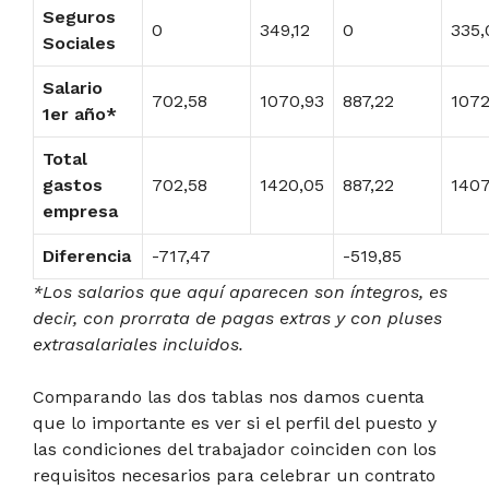
Seguros
0
349,12
0
335,
Sociales
Salario
702,58
1070,93
887,22
1072
1er año*
Total
gastos
702,58
1420,05
887,22
1407
empresa
Diferencia
-717,47
-519,85
*Los salarios que aquí aparecen son íntegros, es
decir, con prorrata de pagas extras y con pluses
extrasalariales incluidos.
Comparando las dos tablas nos damos cuenta
que lo importante es ver si el perfil del puesto y
las condiciones del trabajador coinciden con los
requisitos necesarios para celebrar un contrato