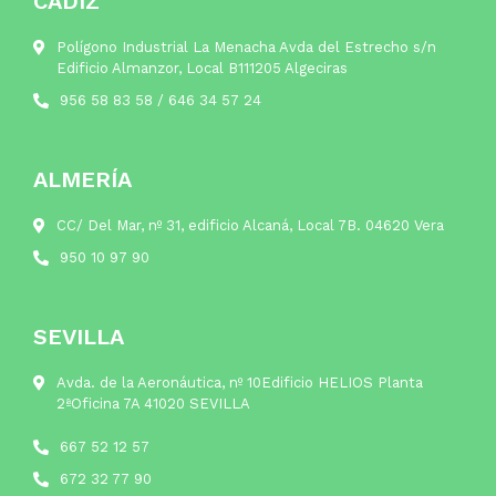
CÁDIZ
Polígono Industrial La Menacha Avda del Estrecho s/n
Edificio Almanzor, Local B111205 Algeciras
956 58 83 58
/
646 34 57 24
ALMERÍA
CC/ Del Mar, nº 31, edificio Alcaná, Local 7B. 04620 Vera
950 10 97 90
SEVILLA
Avda. de la Aeronáutica, nº 10Edificio HELIOS Planta
2ªOficina 7A 41020 SEVILLA
667 52 12 57
672 32 77 90