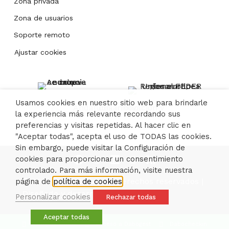
Zona privada
Zona de usuarios
Soporte remoto
Ajustar cookies
Usamos cookies en nuestro sitio web para brindarle
la experiencia más relevante recordando sus
preferencias y visitas repetidas. Al hacer clic en
"Aceptar todas", acepta el uso de TODAS las cookies.
Sin embargo, puede visitar la Configuración de
cookies para proporcionar un consentimiento
controlado. Para más información, visite nuestra
© 2026 Dabo. Todos los derechos reservados |
página de
política de cookies
Diseñado y desarrollado por ómibu
Personalizar cookies
Rechazar todas
Aceptar todas
Campus Virtual
Acceso a Dabogest
Dabocheckin