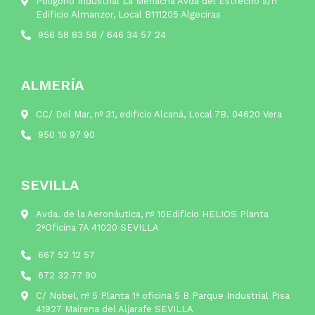
Polígono Industrial La Menacha Avda del Estrecho s/n
Edificio Almanzor, Local B111205 Algeciras
956 58 83 58
/
646 34 57 24
ALMERÍA
CC/ Del Mar, nº 31, edificio Alcaná, Local 7B. 04620 Vera
950 10 97 90
SEVILLA
Avda. de la Aeronáutica, nº 10Edificio HELIOS Planta
2ªOficina 7A 41020 SEVILLA
667 52 12 57
672 32 77 90
C/ Nobel, nº 5 Planta 1ª oficina 5 B Parque Industrial Pisa
41927 Mairena del Aljarafe SEVILLA