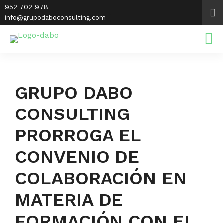
Saltar
952 702 978
al
info@grupodaboconsulting.com
contenido
GRUPO DABO
CONSULTING
PRORROGA EL
CONVENIO DE
COLABORACIÓN EN
MATERIA DE
FORMACIÓN CON EL