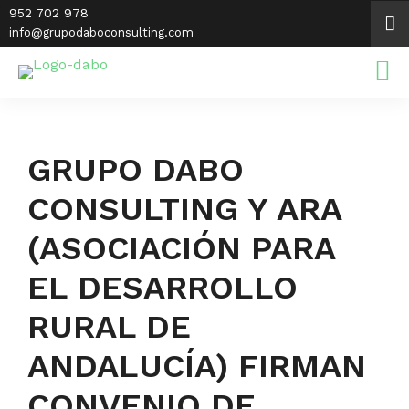
Saltar
952 702 978
al
info@grupodaboconsulting.com
contenido
GRUPO DABO
CONSULTING Y ARA
(ASOCIACIÓN PARA
EL DESARROLLO
RURAL DE
ANDALUCÍA) FIRMAN
CONVENIO DE