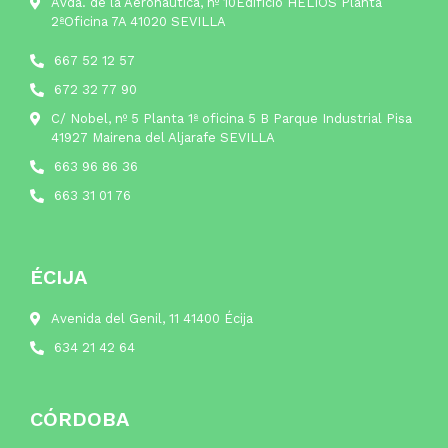
Avda. de la Aeronáutica, nº 10Edificio HELIOS Planta
2ªOficina 7A 41020 SEVILLA
667 52 12 57
672 32 77 90
C/ Nobel, nº 5 Planta 1ª oficina 5 B Parque Industrial Pisa
41927 Mairena del Aljarafe SEVILLA
663 96 86 36
663 31 01 76
ÉCIJA
Avenida del Genil, 11 41400 Écija
634 21 42 64
CÓRDOBA