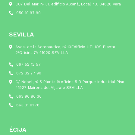
CC/ Del Mar, nº 31, edificio Alcaná, Local 7B. 04620 Vera
950 10 97 90
SEVILLA
Avda. de la Aeronáutica, nº 10Edificio HELIOS Planta
2ªOficina 7A 41020 SEVILLA
667 52 12 57
672 32 77 90
C/ Nobel, nº 5 Planta 1ª oficina 5 B Parque Industrial Pisa
41927 Mairena del Aljarafe SEVILLA
663 96 86 36
663 31 01 76
ÉCIJA