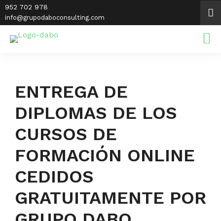
Saltar
952 702 978
al
info@grupodaboconsulting.com
contenido
ENTREGA DE
DIPLOMAS DE LOS
CURSOS DE
FORMACIÓN ONLINE
CEDIDOS
GRATUITAMENTE POR
GRUPO DABO