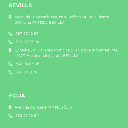
SEVILLA
Avda. de la Aeronáutica, nº 10Edificio HELIOS Planta
2ªOficina 7A 41020 SEVILLA
667 52 12 57
672 32 77 90
C/ Nobel, nº 5 Planta 1ª oficina 5 B Parque Industrial Pisa
41927 Mairena del Aljarafe SEVILLA
663 96 86 36
663 31 01 76
ÉCIJA
Avenida del Genil, 11 41400 Écija
634 21 42 64