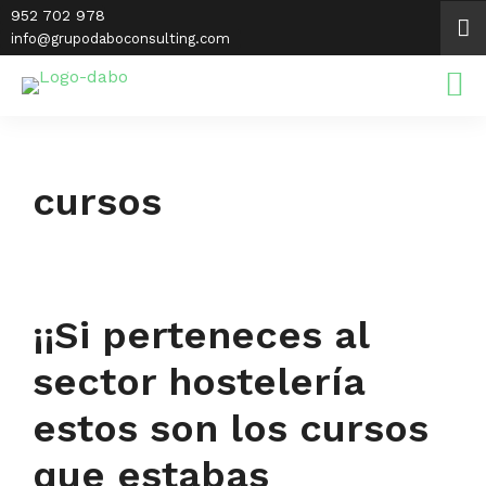
Saltar
952 702 978
al
info@grupodaboconsulting.com
contenido
cursos
¡¡Si perteneces al
sector hostelería
estos son los cursos
que estabas