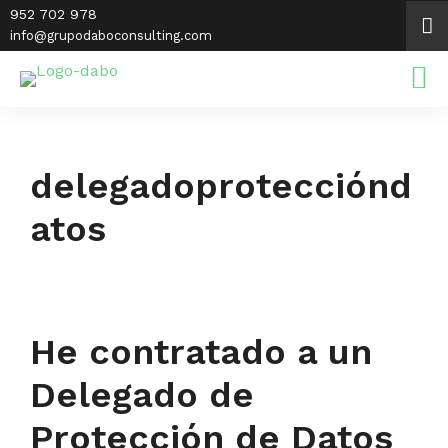
Saltar
952 702 978
al
info@grupodaboconsulting.com
contenido
delegadoprotecciónd
atos
He contratado a un
Delegado de
Protección de Datos