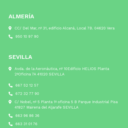
ALMERÍA
CC/ Del Mar, nº 31, edificio Alcaná, Local 7B. 04620 Vera
950 10 97 90
SEVILLA
Avda. de la Aeronáutica, nº 10Edificio HELIOS Planta
2ªOficina 7A 41020 SEVILLA
667 52 12 57
672 32 77 90
C/ Nobel, nº 5 Planta 1ª oficina 5 B Parque Industrial Pisa
41927 Mairena del Aljarafe SEVILLA
663 96 86 36
663 31 01 76