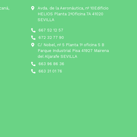
lcaná,
Avda. de la Aeronáutica, nº 10Edificio
HELIOS Planta 2ªOficina 7A 41020
SEVILLA
667 52 12 57
672 32 77 90
C/ Nobel, nº 5 Planta 1ª oficina 5 B
Parque Industrial Pisa 41927 Mairena
del Aljarafe SEVILLA
663 96 86 36
663 31 01 76