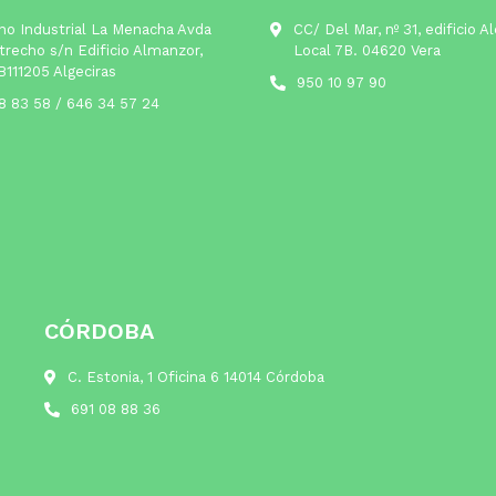
no Industrial La Menacha Avda
CC/ Del Mar, nº 31, edificio A
trecho s/n Edificio Almanzor,
Local 7B. 04620 Vera
B111205 Algeciras
950 10 97 90
8 83 58
/
646 34 57 24
CÓRDOBA
C. Estonia, 1 Oficina 6 14014 Córdoba
691 08 88 36