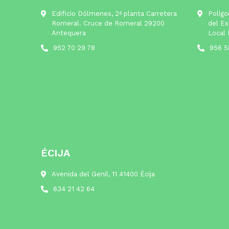
Edificio Dólmenes, 2ª planta Carretera
Polígo
Romeral. Cruce de Romeral 29200
del Es
Antequera
Local 
952 70 29 78
956 5
ÉCIJA
Avenida del Genil, 11 41400 Écija
634 21 42 64