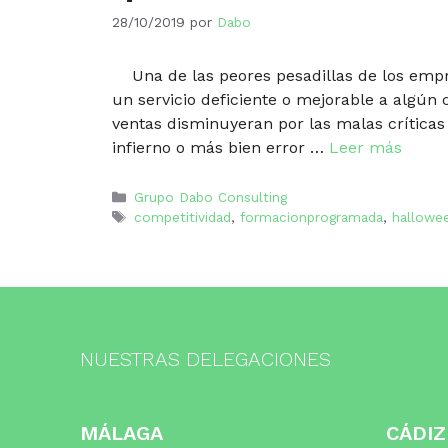
28/10/2019
por
Dabo
Una de las peores pesadillas de los empre
un servicio deficiente o mejorable a algún c
ventas disminuyeran por las malas críticas
infierno o más bien error …
Leer más
Categorías
Grupo Dabo Consulting
Etiquetas
competitividad
,
formacionprogramada
,
hallowe
NUESTRAS DELEGACIONES
MÁLAGA
CÁDIZ