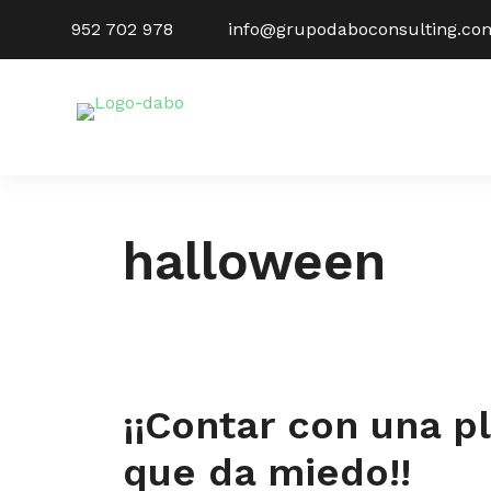
Saltar
952 702 978
info@grupodaboconsulting.co
al
contenido
halloween
¡¡Contar con una pl
que da miedo!!