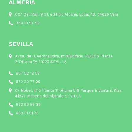
ALMERÍA
CC/ Del Mar, nº 31, edificio Alcaná, Local 7B. 04620 Vera
950 10 97 90
SEVILLA
Avda. de la Aeronáutica, nº 10Edificio HELIOS Planta
2ªOficina 7A 41020 SEVILLA
667 52 12 57
672 32 77 90
C/ Nobel, nº 5 Planta 1ª oficina 5 B Parque Industrial Pisa
41927 Mairena del Aljarafe SEVILLA
663 96 86 36
663 31 01 76