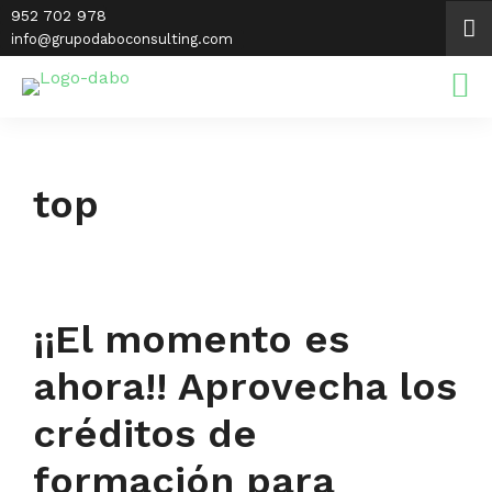
Saltar
952 702 978
al
info@grupodaboconsulting.com
contenido
top
¡¡El momento es
ahora!! Aprovecha los
créditos de
formación para