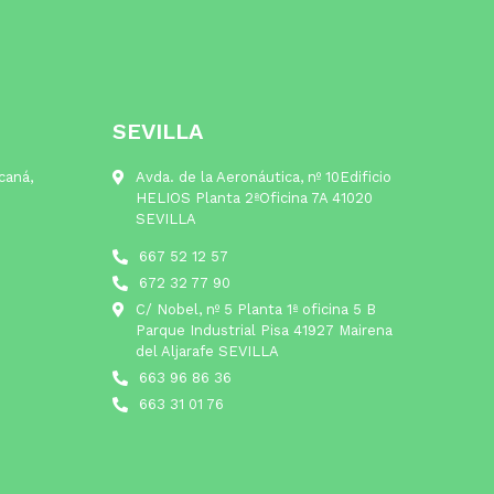
SEVILLA
lcaná,
Avda. de la Aeronáutica, nº 10Edificio
HELIOS Planta 2ªOficina 7A 41020
SEVILLA
667 52 12 57
672 32 77 90
C/ Nobel, nº 5 Planta 1ª oficina 5 B
Parque Industrial Pisa 41927 Mairena
del Aljarafe SEVILLA
663 96 86 36
663 31 01 76