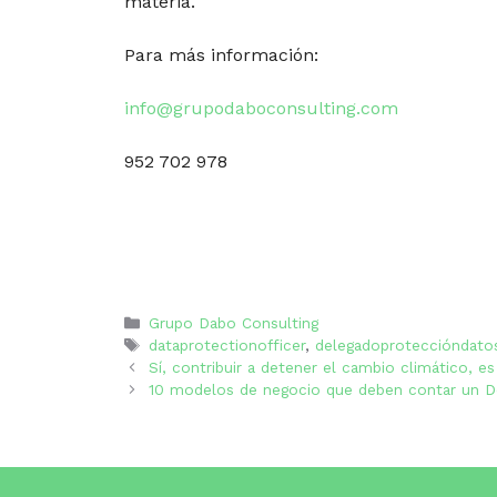
materia.
Para más información:
info@grupodaboconsulting.com
952 702 978
Categorías
Grupo Dabo Consulting
Etiquetas
dataprotectionofficer
,
delegadoproteccióndato
Sí, contribuir a detener el cambio climático, e
10 modelos de negocio que deben contar un D