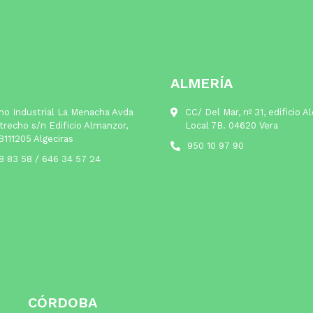
ALMERÍA
no Industrial La Menacha Avda
CC/ Del Mar, nº 31, edificio A
trecho s/n Edificio Almanzor,
Local 7B. 04620 Vera
B111205 Algeciras
950 10 97 90
8 83 58
/
646 34 57 24
CÓRDOBA