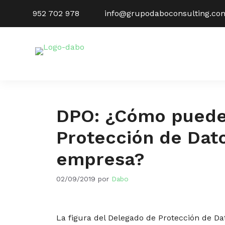
Saltar
952 702 978
info@grupodaboconsulting.co
al
contenido
DPO: ¿Cómo puede
Protección de Dat
empresa?
02/09/2019
por
Dabo
La figura del Delegado de Protección de D