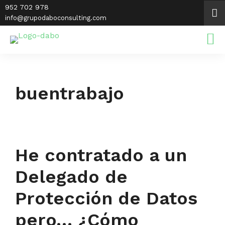
Saltar
952 702 978
al
info@grupodaboconsulting.com
contenido
buentrabajo
He contratado a un
Delegado de
Protección de Datos
pero… ¿Cómo