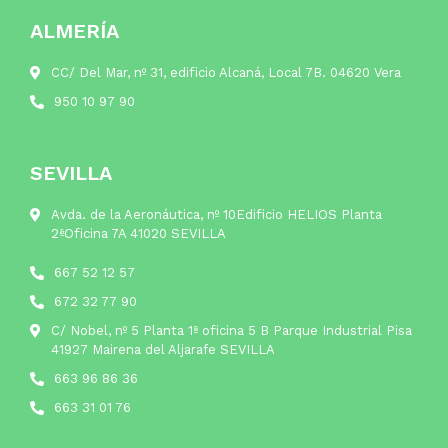
ALMERÍA
CC/ Del Mar, nº 31, edificio Alcaná, Local 7B. 04620 Vera
950 10 97 90
SEVILLA
Avda. de la Aeronáutica, nº 10Edificio HELIOS Planta
2ªOficina 7A 41020 SEVILLA
667 52 12 57
672 32 77 90
C/ Nobel, nº 5 Planta 1ª oficina 5 B Parque Industrial Pisa
41927 Mairena del Aljarafe SEVILLA
663 96 86 36
663 31 01 76